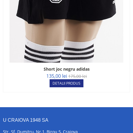
Short joc negru adidas
135,00 lei
175,00 lei
DETALII PRODUS
U CRAIOVA 1948 SA
Str. Sf. Dumitru, Nr.1, Birou 5, Craiova